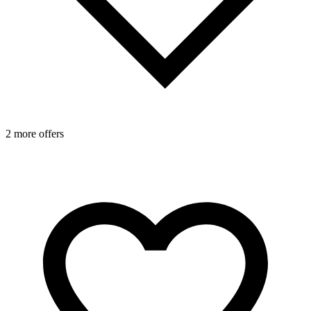
1
2 more offers