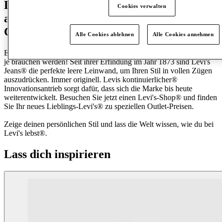
Die Marke Levi's® steht für klassischen
Cookies verwalten
amerikanischen Stil und mühelose
Coolness.
Alle Cookies ablehnen
Alle Cookies annehmen
Ein Klassiker ab jetzt. Lernen Sie die einzigen Jeans kennen, die Sie
je brauchen werden! Seit ihrer Erfindung im Jahr 1873 sind Levi's
Jeans® die perfekte leere Leinwand, um Ihren Stil in vollen Zügen
auszudrücken. Immer originell. Levis kontinuierlicher®
Innovationsantrieb sorgt dafür, dass sich die Marke bis heute
weiterentwickelt. Besuchen Sie jetzt einen Levi's-Shop® und finden
Sie Ihr neues Lieblings-Levi's® zu speziellen Outlet-Preisen.
Zeige deinen persönlichen Stil und lass die Welt wissen, wie du bei
Levi's lebst®.
Lass dich inspirieren