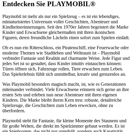
Entdecken Sie PLAYMOBIL®
Playmobil ist mehr als nur ein Spielzeug – es ist ein lebendiges,
miniaturisiertes Universum voller Geschichten, Abenteuer und
Kindheitserinnerungen. Seit den 1970er Jahren begeistert die Marke
Kinder und Erwachsene gleichermaßen mit ihren ikonischen
Figuren, deren freundliche Lächeln einen sofort zum Spielen einlädt.
Ob es nun ein Ritterschloss, ein Piratenschiff, eine Feuerwache oder
moderne Themen wie Stadtleben und Weltraum ist – Playmobil
verbindet Fantasie und Realität auf charmante Weise. Jede Figur und
jedes Set ist so gestaltet, dass Kinder intuitiv eintauchen können:
Türen öffnen sich, Fahrzeuge rollen, Tiere erwachen zum Leben.
Das Spielerlebnis fühlt sich unmittelbar, kreativ und grenzenlos an.
Was Playmobil besonders magisch macht, ist, wie es Generationen
miteinander verbindet. Viele Erwachsene erinnern sich gerne an ihre
ersten Sets und erleben nun neue Abenteuer mit ihren eigenen
Kindern. Die Marke bleibt ihrem Kern treu: robuste, detailreiche
Spielzeuge, die Geschichten zum Leben erwecken, ohne zu
überfordern.
Playmobil steht für Fantasie, für kleine Momente des Staunens und
für große Welten, die direkt im Spielzimmer gebaut werden. Es ist
ein Spielsystem, das nicht nur unterhält, sondern auch Kreativität,