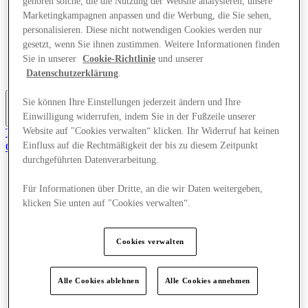
gehören solche, die die Nutzung der Website analysieren, unsere
Angebote
Marketingkampagnen anpassen und die Werbung, die Sie sehen,
Planen Sie Ihren Besuch
personalisieren. Diese nicht notwendigen Cookies werden nur
Was läuft
gesetzt, wenn Sie ihnen zustimmen. Weitere Informationen finden
Essen & Trinken
Sie in unserer
Cookie-Richtlinie
und unserer
Geschenkkarten
Dienstleistungen
Datenschutzerklärung
.
Sie können Ihre Einstellungen jederzeit ändern und Ihre
Einwilligung widerrufen, indem Sie in der Fußzeile unserer
Mehr
Website auf "Cookies verwalten“ klicken. Ihr Widerruf hat keinen
Tritt dem Club bei.
Einfluss auf die Rechtmäßigkeit der bis zu diesem Zeitpunkt
Gerettet
de
durchgeführten Datenverarbeitung.
Geschäfte
Für Informationen über Dritte, an die wir Daten weitergeben,
Angebote
klicken Sie unten auf "Cookies verwalten“.
Planen Sie Ihren Besuch
Was läuft
Essen & Trinken
Cookies verwalten
Geschenkkarten
Dienstleistungen
Alle Cookies ablehnen
Alle Cookies annehmen
Mehr