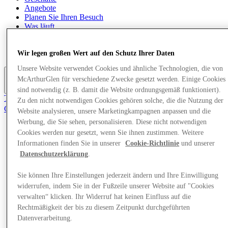
Angebote
Planen Sie Ihren Besuch
Was läuft
Essen & Trinken
Geschenkkarten
Dienstleistungen
Wir legen großen Wert auf den Schutz Ihrer Daten
Unsere Website verwendet Cookies und ähnliche Technologien, die von
McArthurGlen für verschiedene Zwecke gesetzt werden. Einige Cookies
Mehr
sind notwendig (z. B. damit die Website ordnungsgemäß funktioniert).
Tritt dem Club bei.
Zu den nicht notwendigen Cookies gehören solche, die die Nutzung der
Gerettet
Website analysieren, unsere Marketingkampagnen anpassen und die
de
Werbung, die Sie sehen, personalisieren. Diese nicht notwendigen
Cookies werden nur gesetzt, wenn Sie ihnen zustimmen. Weitere
Geschäfte
Angebote
Informationen finden Sie in unserer
Cookie-Richtlinie
und unserer
Planen Sie Ihren Besuch
Datenschutzerklärung
.
Was läuft
Essen & Trinken
Sie können Ihre Einstellungen jederzeit ändern und Ihre Einwilligung
Geschenkkarten
widerrufen, indem Sie in der Fußzeile unserer Website auf "Cookies
Dienstleistungen
verwalten“ klicken. Ihr Widerruf hat keinen Einfluss auf die
Rechtmäßigkeit der bis zu diesem Zeitpunkt durchgeführten
Mehr
Datenverarbeitung.