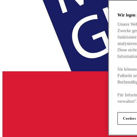
Wir legen
Unsere Web
Zwecke ges
funktionie
analysiere
Diese nich
Informatio
Sie können 
Fußzeile un
Rechtmäßig
Für Informa
verwalten“
Cookies