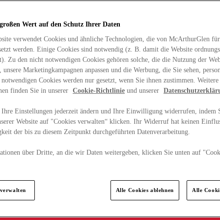
 großen Wert auf den Schutz Ihrer Daten
site verwendet Cookies und ähnliche Technologien, die von McArthurGlen für
etzt werden. Einige Cookies sind notwendig (z. B. damit die Website ordnun
rt). Zu den nicht notwendigen Cookies gehören solche, die die Nutzung der Web
n, unsere Marketingkampagnen anpassen und die Werbung, die Sie sehen, person
t notwendigen Cookies werden nur gesetzt, wenn Sie ihnen zustimmen. Weitere
nen finden Sie in unserer
Cookie-Richtlinie
und unserer
Datenschutzerklär
Ihre Einstellungen jederzeit ändern und Ihre Einwilligung widerrufen, indem S
serer Website auf "Cookies verwalten“ klicken. Ihr Widerruf hat keinen Einflus
keit der bis zu diesem Zeitpunkt durchgeführten Datenverarbeitung.
tionen über Dritte, an die wir Daten weitergeben, klicken Sie unten auf "Cook
.
 verwalten
Alle Cookies ablehnen
Alle Cook