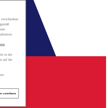
 verschiedene
gsgemäß
site
alisieren.
ung
.
ie in der
s auf die
ies
ies annehmen