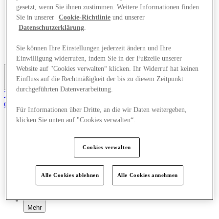
Angebote
gesetzt, wenn Sie ihnen zustimmen. Weitere Informationen finden
Planen Sie Ihren Besuch
Sie in unserer
Cookie-Richtlinie
und unserer
Was läuft
Datenschutzerklärung
.
Essen & Trinken
Geschenkkarten
Sie können Ihre Einstellungen jederzeit ändern und Ihre
Dienstleistungen
Einwilligung widerrufen, indem Sie in der Fußzeile unserer
Website auf "Cookies verwalten“ klicken. Ihr Widerruf hat keinen
Einfluss auf die Rechtmäßigkeit der bis zu diesem Zeitpunkt
Mehr
durchgeführten Datenverarbeitung.
Tritt dem Club bei.
Gerettet
Für Informationen über Dritte, an die wir Daten weitergeben,
de
klicken Sie unten auf "Cookies verwalten“.
Geschäfte
Angebote
Planen Sie Ihren Besuch
Cookies verwalten
Was läuft
Essen & Trinken
Geschenkkarten
Alle Cookies ablehnen
Alle Cookies annehmen
Dienstleistungen
Mehr