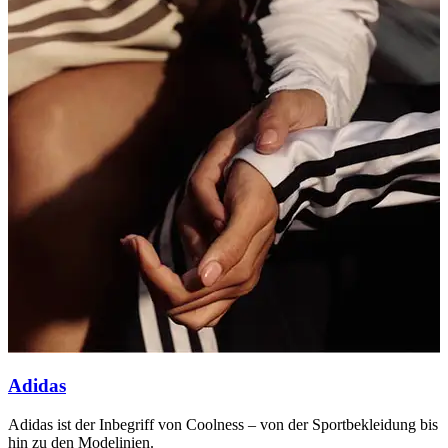
Adidas
Adidas ist der Inbegriff von Coolness – von der Sportbekleidung bis
W
hin zu den Modelinien.
K