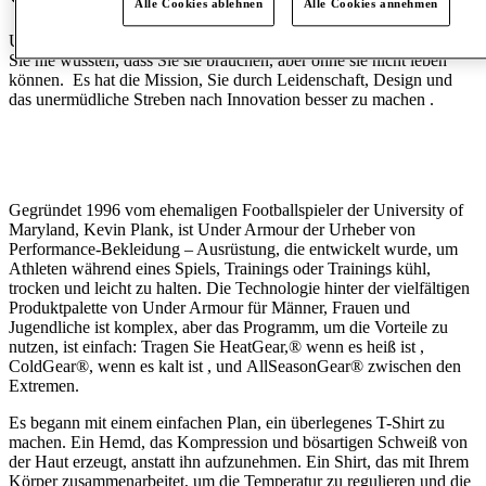
Alle Cookies ablehnen
Alle Cookies annehmen
Under Armour inspiriert Sie mit Performance-Lösungen, von denen
Sie nie wussten, dass Sie sie brauchen, aber ohne sie nicht leben
können. Es hat die Mission, Sie durch Leidenschaft, Design und
das unermüdliche Streben nach Innovation besser zu machen .
Gegründet 1996 vom ehemaligen Footballspieler der University of
Maryland, Kevin Plank, ist Under Armour der Urheber von
Performance-Bekleidung – Ausrüstung, die entwickelt wurde, um
Athleten während eines Spiels, Trainings oder Trainings kühl,
trocken und leicht zu halten. Die Technologie hinter der vielfältigen
Produktpalette von Under Armour für Männer, Frauen und
Jugendliche ist komplex, aber das Programm, um die Vorteile zu
nutzen, ist einfach: Tragen Sie HeatGear,® wenn es heiß ist ,
ColdGear®, wenn es kalt ist , und AllSeasonGear® zwischen den
Extremen.
Es begann mit einem einfachen Plan, ein überlegenes T-Shirt zu
machen. Ein Hemd, das Kompression und bösartigen Schweiß von
der Haut erzeugt, anstatt ihn aufzunehmen. Ein Shirt, das mit Ihrem
Körper zusammenarbeitet, um die Temperatur zu regulieren und die