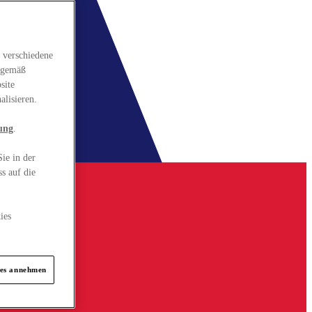
 verschiedene
gsgemäß
site
alisieren.
ung
.
ie in der
s auf die
ies
ies annehmen