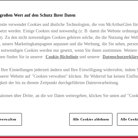
 großen Wert auf den Schutz Ihrer Daten
site verwendet Cookies und ähnliche Technologien, die von McArthurGlen für
etzt werden. Einige Cookies sind notwendig (z. B. damit die Website ordnun
rt). Zu den nicht notwendigen Cookies gehören solche, die die Nutzung der Web
n, unsere Marketingkampagnen anpassen und die Werbung, die Sie sehen, person
t notwendigen Cookies werden nur gesetzt, wenn Sie ihnen zustimmen. Weitere
nen finden Sie in unserer
Cookie-Richtlinie
und unserer
Datenschutzerklär
Ihre Einstellungen jederzeit ändern und Ihre Einwilligung widerrufen, indem S
serer Website auf "Cookies verwalten“ klicken. Ihr Widerruf hat keinen Einflus
keit der bis zu diesem Zeitpunkt durchgeführten Datenverarbeitung.
tionen über Dritte, an die wir Daten weitergeben, klicken Sie unten auf "Cook
.
 verwalten
Alle Cookies ablehnen
Alle Cook