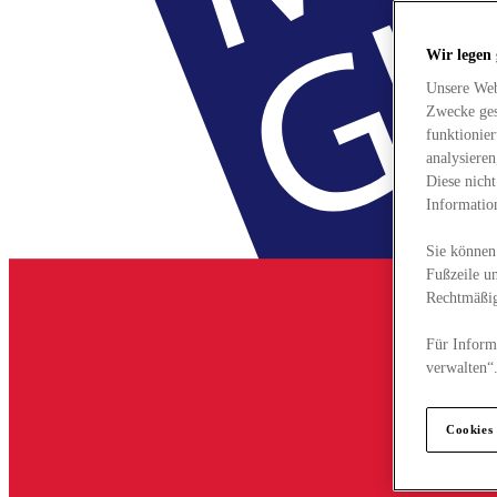
Wir legen
Unsere Web
Zwecke ges
funktionie
analysiere
Diese nich
Informatio
Sie können 
Fußzeile un
Rechtmäßig
Für Informa
verwalten“
Cookies