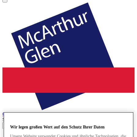
Cheshire Oaks
Designer Outlet
Search input
Wir legen großen Wert auf den Schutz Ihrer Daten
Geschäfte
Unsere Website verwendet Cookies und ähnliche Technologien, die