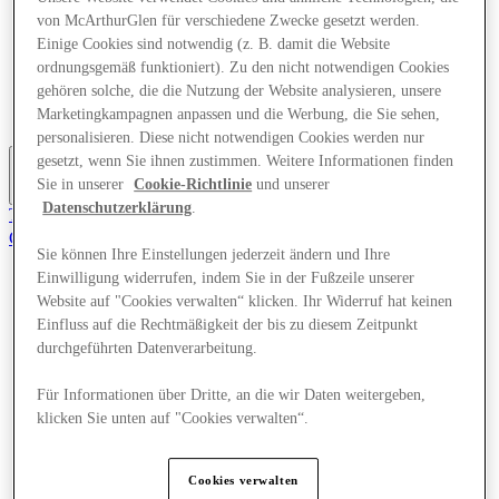
Angebote
von McArthurGlen für verschiedene Zwecke gesetzt werden.
Planen Sie Ihren Besuch
Einige Cookies sind notwendig (z. B. damit die Website
Was läuft
ordnungsgemäß funktioniert). Zu den nicht notwendigen Cookies
Essen & Trinken
gehören solche, die die Nutzung der Website analysieren, unsere
Geschenkkarten
Marketingkampagnen anpassen und die Werbung, die Sie sehen,
Dienstleistungen
personalisieren. Diese nicht notwendigen Cookies werden nur
gesetzt, wenn Sie ihnen zustimmen. Weitere Informationen finden
Sie in unserer
Cookie-Richtlinie
und unserer
Mehr
Datenschutzerklärung
.
Tritt dem Club bei.
Gerettet
Sie können Ihre Einstellungen jederzeit ändern und Ihre
de
Einwilligung widerrufen, indem Sie in der Fußzeile unserer
Geschäfte
Website auf "Cookies verwalten“ klicken. Ihr Widerruf hat keinen
Angebote
Einfluss auf die Rechtmäßigkeit der bis zu diesem Zeitpunkt
Planen Sie Ihren Besuch
durchgeführten Datenverarbeitung.
Was läuft
Essen & Trinken
Geschenkkarten
Für Informationen über Dritte, an die wir Daten weitergeben,
Dienstleistungen
klicken Sie unten auf "Cookies verwalten“.
Mehr
Cookies verwalten