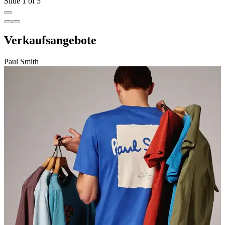
Slide 1 of 5
Verkaufsangebote
Paul Smith
C