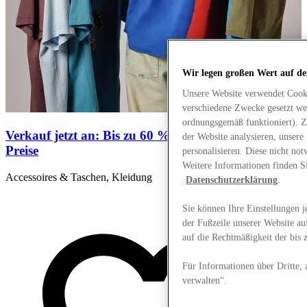
Wir legen großen Wert auf de
Unsere Website verwendet Cook
verschiedene Zwecke gesetzt we
ordnungsgemäß funktioniert). Z
Verkauf jetzt an: Bis zu 60 % Rabatt auf Outlet-
J
der Website analysieren, unser
Preise
personalisieren. Diese nicht n
A
Weitere Informationen finden S
H
Accessoires & Taschen, Kleidung
Datenschutzerklärung
.
Sie können Ihre Einstellungen j
der Fußzeile unserer Website au
auf die Rechtmäßigkeit der bis
Für Informationen über Dritte, 
verwalten“.