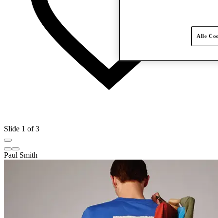
Alle Co
Slide 1 of 3
Paul Smith