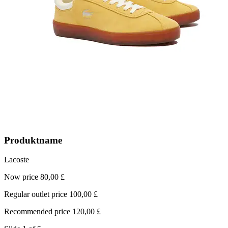
Produktname
Lacoste
S
Now price 80,00 £
N
Regular outlet price 100,00 £
R
Recommended price 120,00 £
R