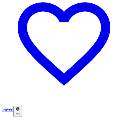
Saved
es