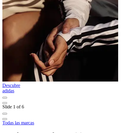
Descubre
D
adidas
B
Slide 1 of 6
Todas las marcas