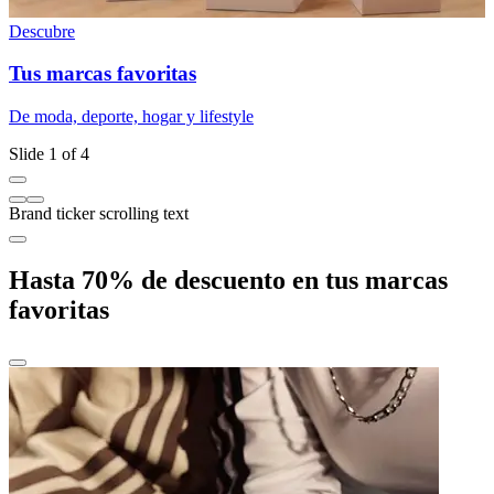
D
Descubre
Tus marcas favoritas
Q
De moda, deporte, hogar y lifestyle
Slide 1 of 4
Brand ticker scrolling text
Hasta 70% de descuento en tus marcas
favoritas