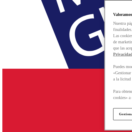
Valoramos
Nuestra pág
finalidades
Las cookies
de marketin
que las ace
Privacida
Puedes modi
«Gestionar 
a la licitu
Para obtene
cookies» a 
Gestion