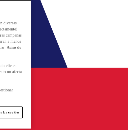
n diversas
rectamente).
stras campañas
larán a menos
tro
Aviso de
do clic en
ento no afecta
estionar
s las cookies