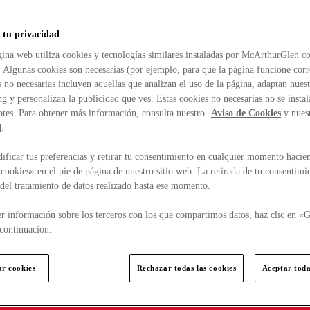
 tu privacidad
ina web utiliza cookies y tecnologías similares instaladas por McArthurGlen co
. Algunas cookies son necesarias (por ejemplo, para que la página funcione cor
 no necesarias incluyen aquellas que analizan el uso de la página, adaptan nue
g y personalizan la publicidad que ves. Estas cookies no necesarias no se insta
ptes. Para obtener más información, consulta nuestro
Aviso de Cookies
y nues
d
.
ficar tus preferencias y retirar tu consentimiento en cualquier momento hacien
cookies» en el pie de página de nuestro sitio web. La retirada de tu consentimi
d del tratamiento de datos realizado hasta ese momento.
r información sobre los terceros con los que compartimos datos, haz clic en «G
continuación.
ar cookies
Rechazar todas las cookies
Aceptar toda