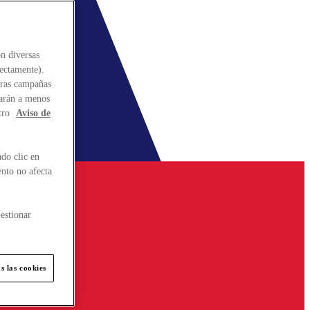
n diversas
rectamente).
stras campañas
larán a menos
tro
Aviso de
do clic en
ento no afecta
estionar
s las cookies