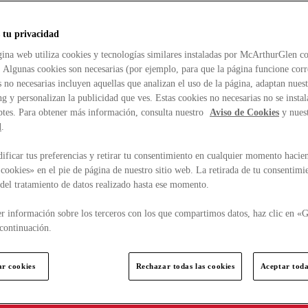
 tu privacidad
ina web utiliza cookies y tecnologías similares instaladas por McArthurGlen co
. Algunas cookies son necesarias (por ejemplo, para que la página funcione cor
 no necesarias incluyen aquellas que analizan el uso de la página, adaptan nue
g y personalizan la publicidad que ves. Estas cookies no necesarias no se insta
ptes. Para obtener más información, consulta nuestro
Aviso de Cookies
y nues
d
.
ficar tus preferencias y retirar tu consentimiento en cualquier momento hacien
cookies» en el pie de página de nuestro sitio web. La retirada de tu consentimi
d del tratamiento de datos realizado hasta ese momento.
r información sobre los terceros con los que compartimos datos, haz clic en «G
continuación.
ar cookies
Rechazar todas las cookies
Aceptar toda