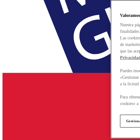
Valoramos
Nuestra pág
finalidades
Las cookies
de marketin
que las ace
Privacida
Puedes modi
«Gestionar 
a la licitu
Para obtene
cookies» a 
Gestion