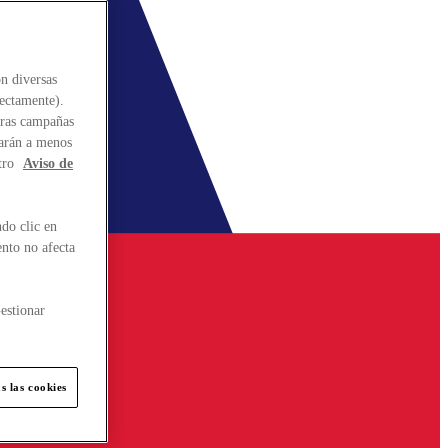
n diversas
rectamente).
stras campañas
larán a menos
tro
Aviso de
do clic en
ento no afecta
estionar
s las cookies