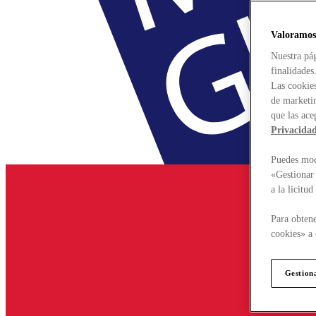
Valoramos
Nuestra pág
finalidades
Las cookies
de marketin
que las ace
Privacida
Puedes modi
«Gestionar 
a la licitu
Para obtene
cookies» a 
Gestion