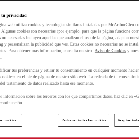
 tu privacidad
ina web utiliza cookies y tecnologías similares instaladas por McArthurGlen co
. Algunas cookies son necesarias (por ejemplo, para que la página funcione cor
 no necesarias incluyen aquellas que analizan el uso de la página, adaptan nue
g y personalizan la publicidad que ves. Estas cookies no necesarias no se insta
ptes. Para obtener más información, consulta nuestro
Aviso de Cookies
y nues
d
.
ficar tus preferencias y retirar tu consentimiento en cualquier momento hacien
cookies» en el pie de página de nuestro sitio web. La retirada de tu consentimi
d del tratamiento de datos realizado hasta ese momento.
r información sobre los terceros con los que compartimos datos, haz clic en «G
continuación.
ar cookies
Rechazar todas las cookies
Aceptar toda