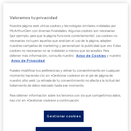
ELIGE EL VALOR DE LA
Valoramos tu privacidad
TARJETA REGALO
Nuestra página web utiliza cookies y tecnologías similares instaladas por
McArthurGlen con diversas finalidades. Algunas cookies son necesarias
Con la excepción de
(por ejemplo, para que la página funcione correctamente). Las cookies no
Alemania.Incremento de €5 hasta un
necesarias incluyen aquellas que analizan el uso de la página, adaptan
nuestras campañas de marketing y personalizan la publicidad que ves. Estas
máximo de €500
cookies no necesarias no se instalarán a menos que las aceptes. Para
obtener más información, consulta nuestro
Aviso de Cookies
y nuestro
Aviso de Privacidad
.
€
Puedes modificar tus preferencias y retirar tu consentimiento en cualquier
momento haciendo clic en «Gestionar cookies» en el pie de página de
nuestro sitio web. La retirada de tu consentimiento no afecta a la licitud del
tratamiento de datos realizado hasta ese momento.
DETALLES DEL
Para obtener información sobre los terceros con los que compartimos datos,
haz clic en «Gestionar cookies» a continuación.
DESTINATARIO
Todos los campos son obligatorios a
Gestionar cookies
menos que se indique que son opcionales