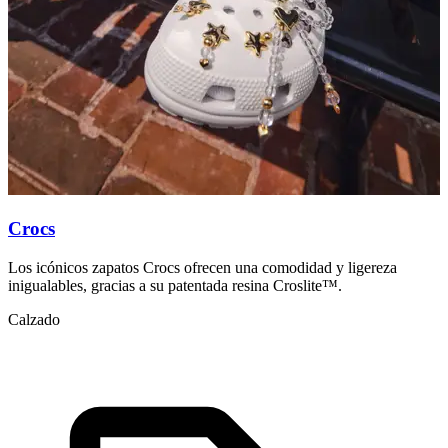
Crocs
Los icónicos zapatos Crocs ofrecen una comodidad y ligereza
C
inigualables, gracias a su patentada resina Croslite™.
i
t
Calzado
C