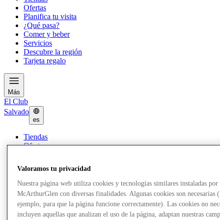
Ofertas
Planifica tu visita
¿Qué pasa?
Comer y beber
Servicios
Descubre la región
Tarjeta regalo
Más
El Club
Salvado
es
Tiendas
Ofertas
Planifica tu visita
¿Qué pasa?
Valoramos tu privacidad
Comer y beber
Servicios
Nuestra página web utiliza cookies y tecnologías similares instaladas por
Descubre la región
McArthurGlen con diversas finalidades. Algunas cookies son necesarias 
Tarjeta regalo
ejemplo, para que la página funcione correctamente). Las cookies no nec
incluyen aquellas que analizan el uso de la página, adaptan nuestras cam