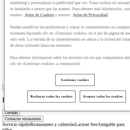
Más
marketing y personalizan la publicidad que ves. Estas cookies no necesar
se instalarán a menos que las aceptes. Para obtener más información, con
nuestro
Aviso de Cookies
y nuestro
Aviso de Privacidad
.
Puedes modificar tus preferencias y retirar tu consentimiento en cualquie
momento haciendo clic en «Gestionar cookies» en el pie de página de nu
sitio web. La retirada de tu consentimiento no afecta a la licitud del trat
de datos realizado hasta ese momento.
Para obtener información sobre los terceros con los que compartimos dat
clic en «Gestionar cookies» a continuación.
Gestionar cookies
Rechazar todas las cookies
Aceptar todas las cookies
Kamps
Cerrado
Contactar restaurante
Servicio rápido
Restaurantes y cafeterías
Lactose free
Amigable para
niños