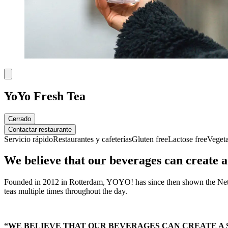
YoYo Fresh Tea
Cerrado
Contactar restaurante
Servicio rápido
Restaurantes y cafeterías
Gluten free
Lactose free
Vegeta
We believe that our beverages can create a
Founded in 2012 in Rotterdam, YOYO! has since then shown the Nether
teas multiple times throughout the day.
“WE BELIEVE THAT OUR BEVERAGES CAN CREATE A 