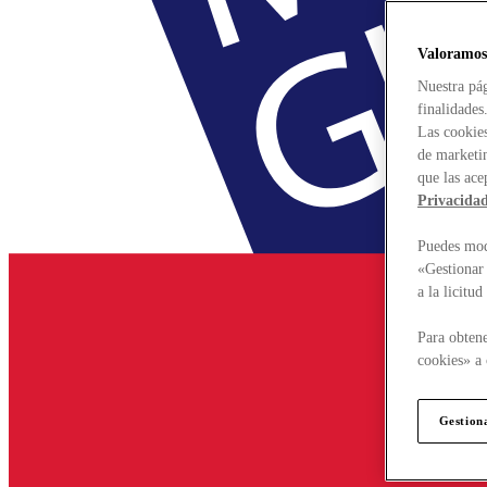
Valoramos
Nuestra pág
finalidades
Las cookies
de marketin
que las ace
Privacida
Puedes modi
«Gestionar 
a la licitu
Para obtene
cookies» a 
Gestion