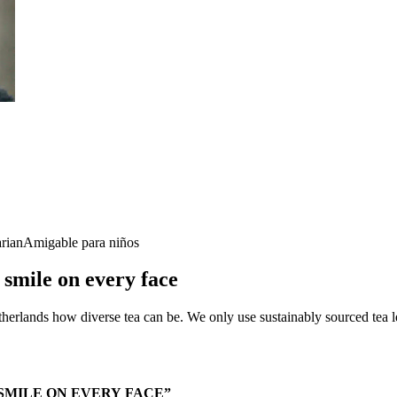
rian
Amigable para niños
 smile on every face
lands how diverse tea can be. We only use sustainably sourced tea lea
SMILE ON EVERY FACE”