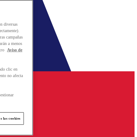
n diversas
rectamente).
stras campañas
larán a menos
tro
Aviso de
do clic en
ento no afecta
estionar
s las cookies