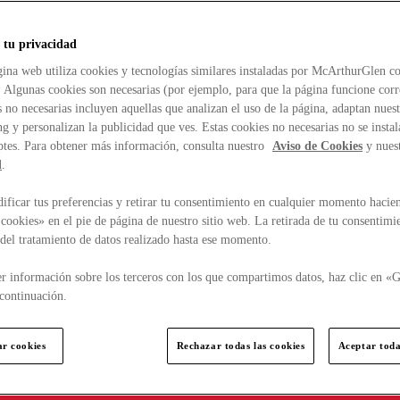
 tu privacidad
ina web utiliza cookies y tecnologías similares instaladas por McArthurGlen co
. Algunas cookies son necesarias (por ejemplo, para que la página funcione cor
 no necesarias incluyen aquellas que analizan el uso de la página, adaptan nue
g y personalizan la publicidad que ves. Estas cookies no necesarias no se insta
ptes. Para obtener más información, consulta nuestro
Aviso de Cookies
y nues
d
.
ficar tus preferencias y retirar tu consentimiento en cualquier momento hacien
cookies» en el pie de página de nuestro sitio web. La retirada de tu consentimi
d del tratamiento de datos realizado hasta ese momento.
r información sobre los terceros con los que compartimos datos, haz clic en «G
continuación.
ar cookies
Rechazar todas las cookies
Aceptar toda