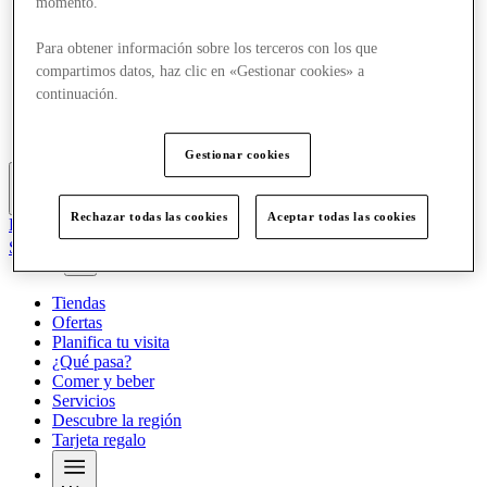
momento.
Ofertas
Planifica tu visita
Para obtener información sobre los terceros con los que
¿Qué pasa?
compartimos datos, haz clic en «Gestionar cookies» a
Comer y beber
Servicios
continuación.
Descubre la región
Tarjeta regalo
Gestionar cookies
Más
Rechazar todas las cookies
Aceptar todas las cookies
El Club
Salvado
es
Tiendas
Ofertas
Planifica tu visita
¿Qué pasa?
Comer y beber
Servicios
Descubre la región
Tarjeta regalo