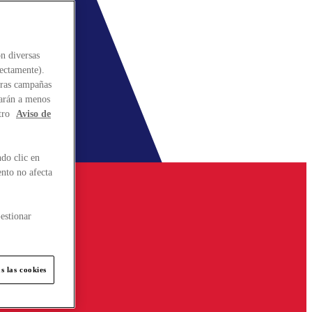
n diversas
rectamente).
stras campañas
larán a menos
tro
Aviso de
do clic en
ento no afecta
estionar
s las cookies