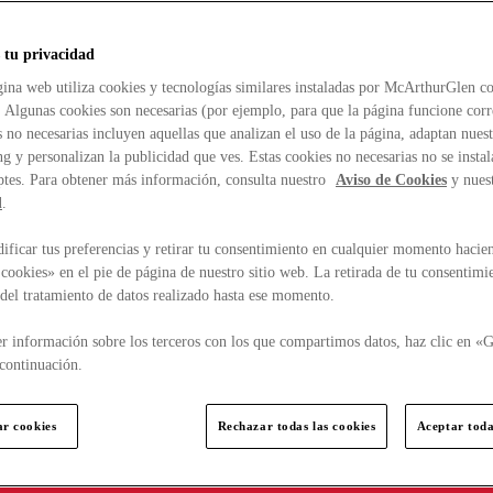
 tu privacidad
ina web utiliza cookies y tecnologías similares instaladas por McArthurGlen co
. Algunas cookies son necesarias (por ejemplo, para que la página funcione cor
 no necesarias incluyen aquellas que analizan el uso de la página, adaptan nue
g y personalizan la publicidad que ves. Estas cookies no necesarias no se insta
ptes. Para obtener más información, consulta nuestro
Aviso de Cookies
y nues
d
.
ficar tus preferencias y retirar tu consentimiento en cualquier momento hacien
cookies» en el pie de página de nuestro sitio web. La retirada de tu consentimi
d del tratamiento de datos realizado hasta ese momento.
r información sobre los terceros con los que compartimos datos, haz clic en «G
continuación.
ar cookies
Rechazar todas las cookies
Aceptar toda