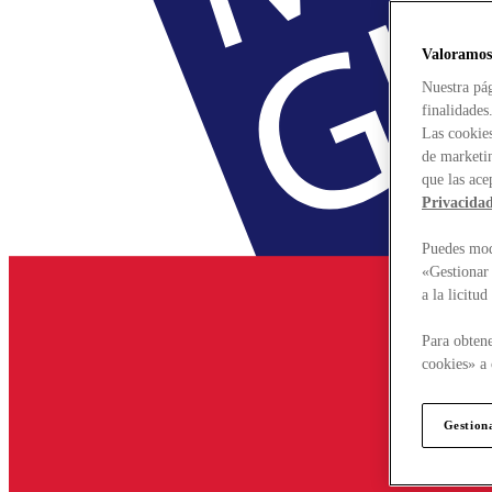
Valoramos
Nuestra pág
finalidades
Las cookies
de marketin
que las ace
Privacida
Puedes modi
«Gestionar 
a la licitu
Para obtene
cookies» a 
Gestion