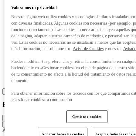
Más
Valoramos tu privacidad
Nuestra página web utiliza cookies y tecnologías similares instaladas p
con diversas finalidades. Algunas cookies son necesarias (por ejemplo, p
funcione correctamente). Las cookies no necesarias incluyen aquellas que
de la página, adaptan nuestras campañas de marketing y personalizan la 
ves. Estas cookies no necesarias no se instalarán a menos que las aceptes
más información, consulta nuestro
Aviso de Cookies
y nuestro
Aviso 
Puedes modificar tus preferencias y retirar tu consentimiento en cualqu
haciendo clic en «Gestionar cookies» en el pie de página de nuestro sitio
de tu consentimiento no afecta a la licitud del tratamiento de datos reali
momento.
Para obtener información sobre los terceros con los que compartimos dat
«Gestionar cookies» a continuación.
Fossil
Gestionar cookies
Cerrado
Contacta con la tienda
Accesorios y bolsos
Joyas y relojes
Artículos de viaje
Rechazar todas las cookies
Aceptar todas las cookie