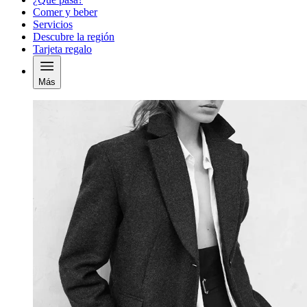
Comer y beber
Servicios
Descubre la región
Tarjeta regalo
Más