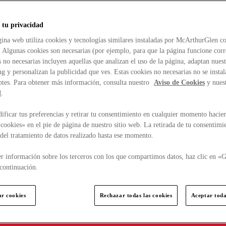
 tu privacidad
ina web utiliza cookies y tecnologías similares instaladas por McArthurGlen co
. Algunas cookies son necesarias (por ejemplo, para que la página funcione cor
 no necesarias incluyen aquellas que analizan el uso de la página, adaptan nue
g y personalizan la publicidad que ves. Estas cookies no necesarias no se insta
ptes. Para obtener más información, consulta nuestro
Aviso de Cookies
y nues
d
.
ficar tus preferencias y retirar tu consentimiento en cualquier momento hacien
cookies» en el pie de página de nuestro sitio web. La retirada de tu consentimi
d del tratamiento de datos realizado hasta ese momento.
r información sobre los terceros con los que compartimos datos, haz clic en «G
continuación.
ar cookies
Rechazar todas las cookies
Aceptar toda