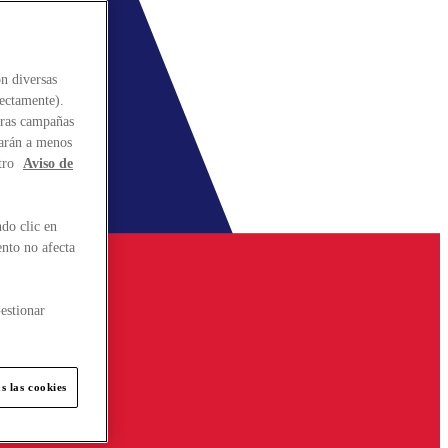
n diversas
rectamente).
stras campañas
larán a menos
tro
Aviso de
do clic en
ento no afecta
estionar
s las cookies