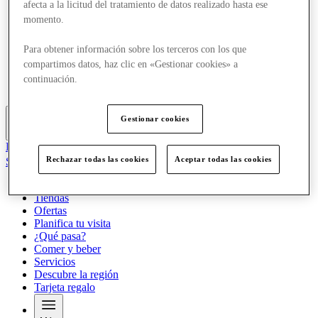
afecta a la licitud del tratamiento de datos realizado hasta ese
Ofertas
momento.
Planifica tu visita
¿Qué pasa?
Comer y beber
Para obtener información sobre los terceros con los que
Servicios
compartimos datos, haz clic en «Gestionar cookies» a
Descubre la región
continuación.
Tarjeta regalo
Gestionar cookies
Más
El Club
Rechazar todas las cookies
Aceptar todas las cookies
Salvado
es
Tiendas
Ofertas
Planifica tu visita
¿Qué pasa?
Comer y beber
Servicios
Descubre la región
Tarjeta regalo