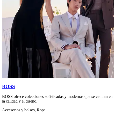
BOSS
BOSS ofrece colecciones sofisticadas y modernas que se centran en
L
la calidad y el diseño.
e
u
Accesorios y bolsos, Ropa
A