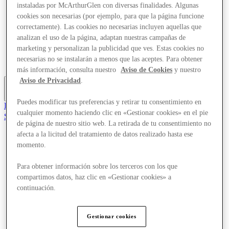
instaladas por McArthurGlen con diversas finalidades. Algunas
Ofertas
cookies son necesarias (por ejemplo, para que la página funcione
Planifica tu visita
¿Qué pasa?
correctamente). Las cookies no necesarias incluyen aquellas que
Comer y beber
analizan el uso de la página, adaptan nuestras campañas de
Servicios
marketing y personalizan la publicidad que ves. Estas cookies no
Descubre la región
necesarias no se instalarán a menos que las aceptes. Para obtener
Tarjeta regalo
más información, consulta nuestro
Aviso de Cookies
y nuestro
Aviso de Privacidad
.
Más
Puedes modificar tus preferencias y retirar tu consentimiento en
El Club
cualquier momento haciendo clic en «Gestionar cookies» en el pie
Salvado
de página de nuestro sitio web. La retirada de tu consentimiento no
es
afecta a la licitud del tratamiento de datos realizado hasta ese
Tiendas
momento.
Ofertas
Planifica tu visita
Para obtener información sobre los terceros con los que
¿Qué pasa?
compartimos datos, haz clic en «Gestionar cookies» a
Comer y beber
Servicios
continuación.
Descubre la región
Tarjeta regalo
Gestionar cookies