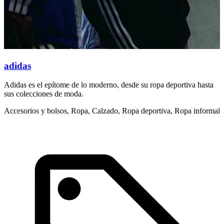
adidas
Adidas es el epítome de lo moderno, desde su ropa deportiva hasta
E
sus colecciones de moda.
r
Accesorios y bolsos, Ropa, Calzado, Ropa deportiva, Ropa informal
R