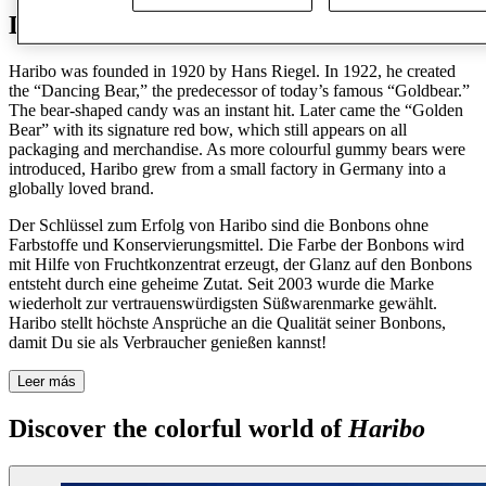
Discover Haribo
Haribo was founded in 1920 by Hans Riegel. In 1922, he created
the “Dancing Bear,” the predecessor of today’s famous “Goldbear.”
The bear-shaped candy was an instant hit. Later came the “Golden
Bear” with its signature red bow, which still appears on all
packaging and merchandise. As more colourful gummy bears were
introduced, Haribo grew from a small factory in Germany into a
globally loved brand.
Der Schlüssel zum Erfolg von Haribo sind die Bonbons ohne
Farbstoffe und Konservierungsmittel. Die Farbe der Bonbons wird
mit Hilfe von Fruchtkonzentrat erzeugt, der Glanz auf den Bonbons
entsteht durch eine geheime Zutat. Seit 2003 wurde die Marke
wiederholt zur vertrauenswürdigsten Süßwarenmarke gewählt.
Haribo stellt höchste Ansprüche an die Qualität seiner Bonbons,
damit Du sie als Verbraucher genießen kannst!
Leer más
Discover the colorful world of
Haribo