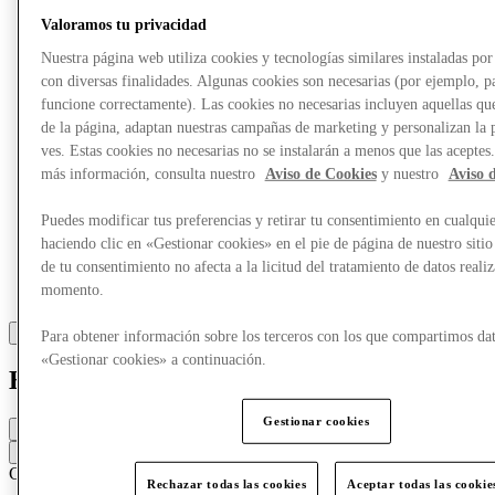
Más
Valoramos tu privacidad
Nuestra página web utiliza cookies y tecnologías similares instaladas p
con diversas finalidades. Algunas cookies son necesarias (por ejemplo, p
funcione correctamente). Las cookies no necesarias incluyen aquellas que
de la página, adaptan nuestras campañas de marketing y personalizan la 
ves. Estas cookies no necesarias no se instalarán a menos que las aceptes
más información, consulta nuestro
Aviso de Cookies
y nuestro
Aviso 
Puedes modificar tus preferencias y retirar tu consentimiento en cualqu
haciendo clic en «Gestionar cookies» en el pie de página de nuestro sitio
de tu consentimiento no afecta a la licitud del tratamiento de datos reali
momento.
Para obtener información sobre los terceros con los que compartimos dat
«Gestionar cookies» a continuación.
Haribo
Gestionar cookies
Cerrado
Contacta con la tienda
Confitería
Rechazar todas las cookies
Aceptar todas las cookie