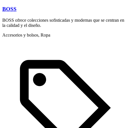
BOSS
BOSS ofrece colecciones sofisticadas y modernas que se centran en
L
la calidad y el diseño.
e
u
Accesorios y bolsos, Ropa
A