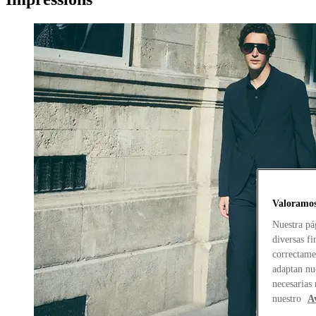
Valoramos
Nuestra pá
diversas f
correctamen
adaptan nu
necesarias
nuestro
A