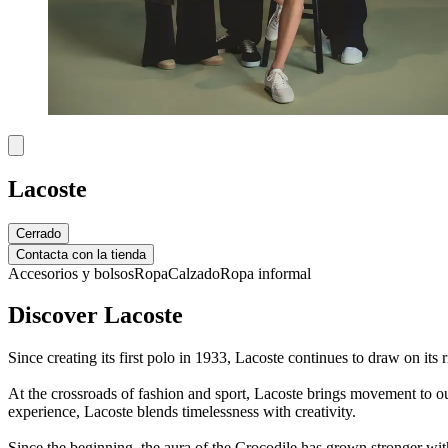
Lacoste
Cerrado
Contacta con la tienda
Accesorios y bolsos
Ropa
Calzado
Ropa informal
Discover Lacoste
Since creating its first polo in 1933, Lacoste continues to draw on its
At the crossroads of fashion and sport, Lacoste brings movement to our 
experience, Lacoste blends timelessness with creativity.
Since the beginning, the aura of the Crocodile has grown stronger wit