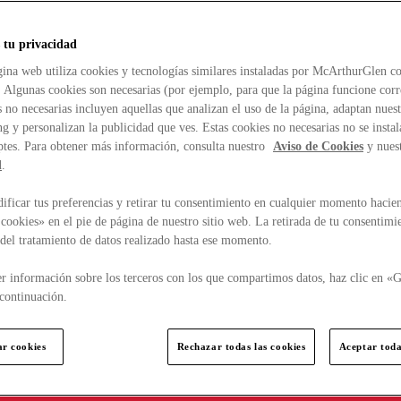
 tu privacidad
ina web utiliza cookies y tecnologías similares instaladas por McArthurGlen co
. Algunas cookies son necesarias (por ejemplo, para que la página funcione cor
 no necesarias incluyen aquellas que analizan el uso de la página, adaptan nue
g y personalizan la publicidad que ves. Estas cookies no necesarias no se insta
ptes. Para obtener más información, consulta nuestro
Aviso de Cookies
y nues
d
.
ficar tus preferencias y retirar tu consentimiento en cualquier momento hacien
cookies» en el pie de página de nuestro sitio web. La retirada de tu consentimi
d del tratamiento de datos realizado hasta ese momento.
r información sobre los terceros con los que compartimos datos, haz clic en «G
continuación.
ar cookies
Rechazar todas las cookies
Aceptar toda