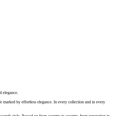
nd elegance.
fe marked by effortless elegance. In every collection and in every
nscends style. Passed on from country to country, from generation to