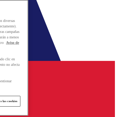
n diversas
rectamente).
stras campañas
larán a menos
tro
Aviso de
do clic en
ento no afecta
estionar
s las cookies