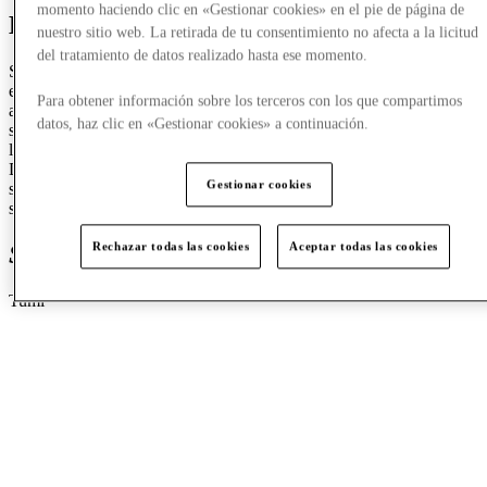
momento haciendo clic en «Gestionar cookies» en el pie de página de
Discover TUMI
nuestro sitio web. La retirada de tu consentimiento no afecta a la licitud
del tratamiento de datos realizado hasta ese momento.
Since 1975, TUMI has been creating world-class business and travel
essentials, designed to upgrade, uncomplicate, and beautify all
Para obtener información sobre los terceros con los que compartimos
aspects of life on the move. Blending flawless functionality with a
datos, haz clic en «Gestionar cookies» a continuación.
spirit of ingenuity, we’re committed to empowering journeys as a
lifelong partner to movers and makers in pursuit of their passions.
Designed in America, for Global Citizens everywhere. The brand is
Gestionar cookies
sold globally in over 75 countries through more than 1,900 points of
sale.
Rechazar todas las cookies
Aceptar todas las cookies
Special offers
from Tumi
Tumi