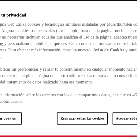
 tu privacidad
ina web utiliza cookies y tecnologías similares instaladas por McArthurGlen co
. Algunas cookies son necesarias (por ejemplo, para que la página funcione cor
 no necesarias incluyen aquellas que analizan el uso de la página, adaptan nue
g y personalizan la publicidad que ves. Estas cookies no necesarias no se insta
ptes. Para obtener más información, consulta nuestro
Aviso de Cookies
y nues
d
.
ficar tus preferencias y retirar tu consentimiento en cualquier momento hacien
cookies» en el pie de página de nuestro sitio web. La retirada de tu consentimi
d del tratamiento de datos realizado hasta ese momento.
r información sobre los terceros con los que compartimos datos, haz clic en «G
continuación.
ar cookies
Rechazar todas las cookies
Aceptar toda