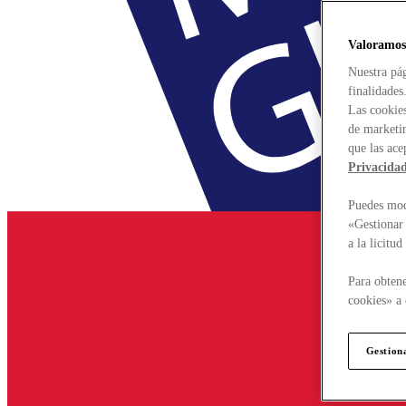
Valoramos
Nuestra pág
finalidades
Las cookies
de marketin
que las ace
Privacida
Puedes modi
«Gestionar 
a la licitu
Para obtene
cookies» a 
Gestion