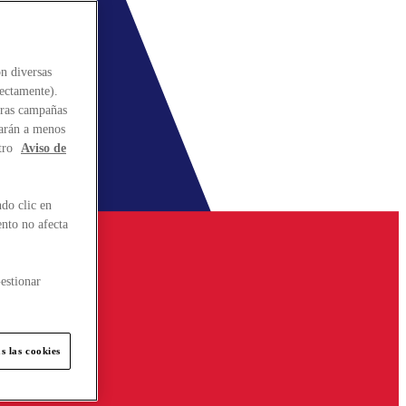
n diversas
rectamente).
stras campañas
larán a menos
tro
Aviso de
do clic en
ento no afecta
estionar
s las cookies