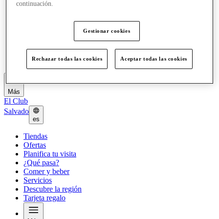
continuación.
Ofertas
Planifica tu visita
¿Qué pasa?
Gestionar cookies
Comer y beber
Servicios
Descubre la región
Rechazar todas las cookies
Aceptar todas las cookies
Tarjeta regalo
Más
El Club
Salvado
es
Tiendas
Ofertas
Planifica tu visita
¿Qué pasa?
Comer y beber
Servicios
Descubre la región
Tarjeta regalo