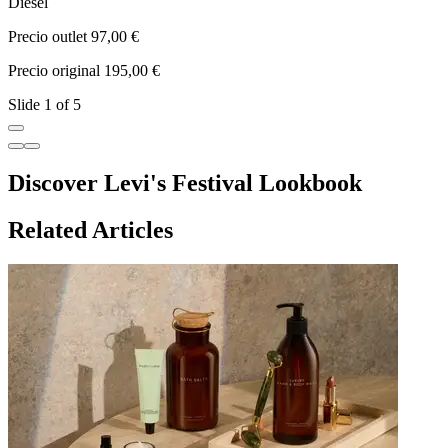
Diesel
L
Precio outlet 97,00 €
P
Precio original 195,00 €
P
Slide 1 of 5
Discover Levi's Festival Lookbook
Related Articles