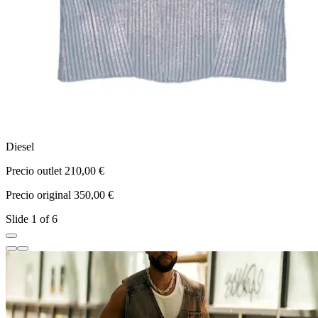
Diesel
L
Precio outlet 210,00 €
P
Precio original 350,00 €
P
Slide 1 of 6