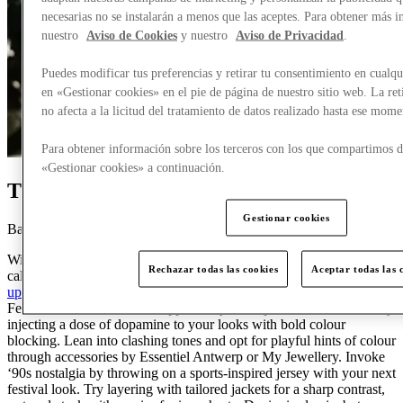
necesarias no se instalarán a menos que las aceptes. Para obtener más 
nuestro
Aviso de Cookies
y nuestro
Aviso de Privacidad
.
Puedes modificar tus preferencias y retirar tu consentimiento en cual
en «Gestionar cookies» en el pie de página de nuestro sitio web. La ret
no afecta a la licitud del tratamiento de datos realizado hasta ese mome
Para obtener información sobre los terceros con los que compartimos da
«Gestionar cookies» a continuación.
The Womenswear Edit
Gestionar cookies
Backstage exclusivity invites vivid tones and sport jerseys
With summer on the horizon, calendars are full with occasions that
Rechazar todas las cookies
Aceptar todas las 
call for fresh looks. We’ve handpicked our favourite
trends for the
upcoming season
- all styles you can find for up to 70% less.
Festival fashion invites the opportunity for experimentation - start by
injecting a dose of dopamine to your looks with bold colour
blocking. Lean into clashing tones and opt for playful hints of colour
through accessories by Essentiel Antwerp or My Jewellery. Invoke
‘90s nostalgia by throwing on a sports-inspired jersey with your next
festival look. Try layering with tailored jackets for a sharp contrast,