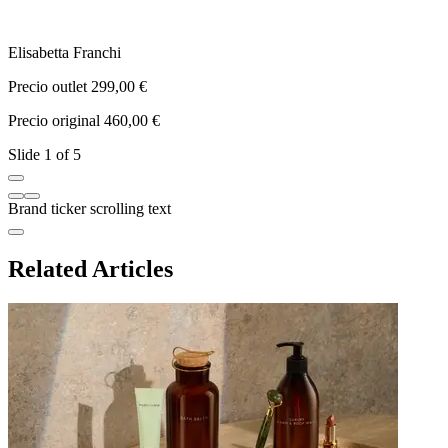
Elisabetta Franchi
T
Precio outlet 299,00 €
P
Precio original 460,00 €
P
Slide 1 of 5
Brand ticker scrolling text
Related Articles