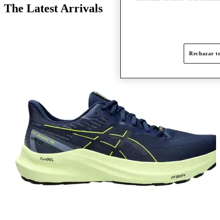
The Latest Arrivals
Rechazar to