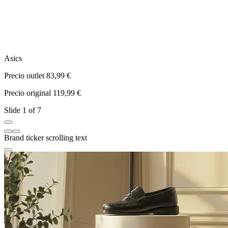
Asics
A
Precio outlet 83,99 €
N
Precio original 119,99 €
P
Slide 1 of 7
Brand ticker scrolling text