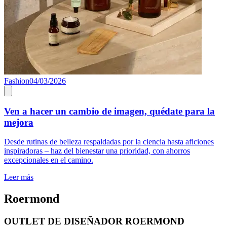
Fashion
04/03/2026
Ven a hacer un cambio de imagen, quédate para la
mejora
Desde rutinas de belleza respaldadas por la ciencia hasta aficiones
inspiradoras – haz del bienestar una prioridad, con ahorros
excepcionales en el camino.
Leer más
Roermond
OUTLET DE DISEÑADOR ROERMOND