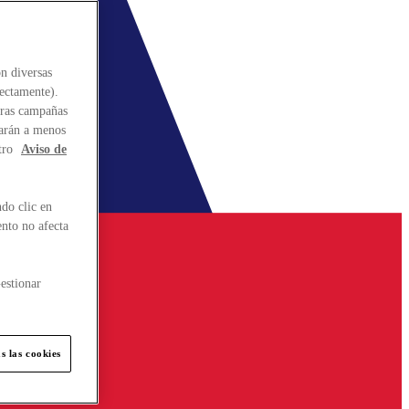
n diversas
rectamente).
stras campañas
larán a menos
tro
Aviso de
do clic en
ento no afecta
estionar
s las cookies