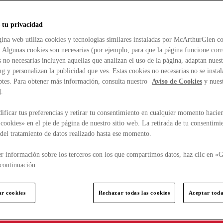
 tu privacidad
ina web utiliza cookies y tecnologías similares instaladas por McArthurGlen co
. Algunas cookies son necesarias (por ejemplo, para que la página funcione cor
 no necesarias incluyen aquellas que analizan el uso de la página, adaptan nue
g y personalizan la publicidad que ves. Estas cookies no necesarias no se insta
ptes. Para obtener más información, consulta nuestro
Aviso de Cookies
y nues
d
.
ficar tus preferencias y retirar tu consentimiento en cualquier momento hacien
cookies» en el pie de página de nuestro sitio web. La retirada de tu consentimi
d del tratamiento de datos realizado hasta ese momento.
r información sobre los terceros con los que compartimos datos, haz clic en «G
continuación.
ar cookies
Rechazar todas las cookies
Aceptar toda