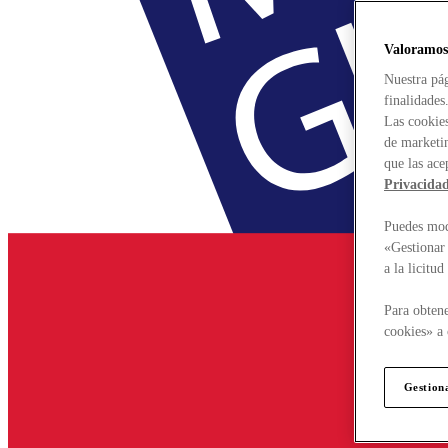
Valoramos
Nuestra pág
finalidades
Las cookies
de marketin
que las ace
Privacida
Puedes modi
«Gestionar 
a la licitu
Para obtene
cookies» a 
Gestion