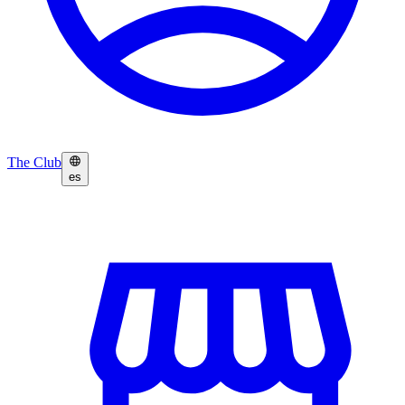
The Club
es