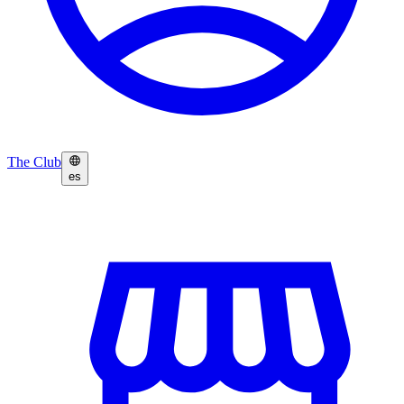
The Club
es