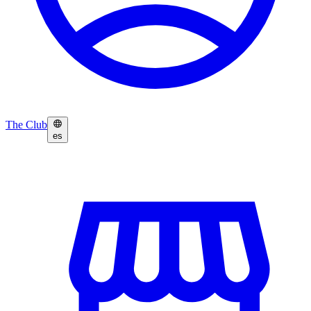
The Club
es