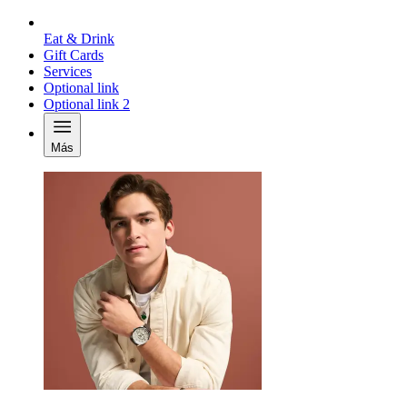
Eat & Drink
Gift Cards
Services
Optional link
Optional link 2
Más