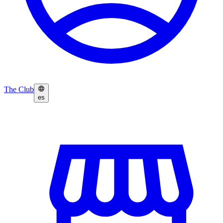
The Club
es