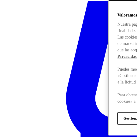
Valoramos
Nuestra pág
finalidades
Las cookies
de marketin
que las ace
Privacida
Puedes modi
«Gestionar 
a la licitu
Para obtene
cookies» a 
Gestion