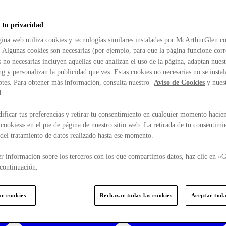
 tu privacidad
ina web utiliza cookies y tecnologías similares instaladas por McArthurGlen co
. Algunas cookies son necesarias (por ejemplo, para que la página funcione cor
 no necesarias incluyen aquellas que analizan el uso de la página, adaptan nue
g y personalizan la publicidad que ves. Estas cookies no necesarias no se insta
ptes. Para obtener más información, consulta nuestro
Aviso de Cookies
y nues
d
.
ficar tus preferencias y retirar tu consentimiento en cualquier momento hacien
cookies» en el pie de página de nuestro sitio web. La retirada de tu consentimi
d del tratamiento de datos realizado hasta ese momento.
r información sobre los terceros con los que compartimos datos, haz clic en «G
continuación.
ar cookies
Rechazar todas las cookies
Aceptar toda