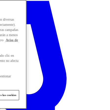
n diversas
rectamente).
stras campañas
larán a menos
tro
Aviso de
do clic en
ento no afecta
estionar
s las cookies