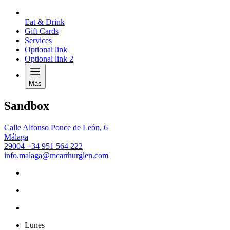
Eat & Drink
Gift Cards
Services
Optional link
Optional link 2
Más
Sandbox
Calle Alfonso Ponce de León, 6
Málaga
29004
+34 951 564 222
info.malaga@mcarthurglen.com
Lunes