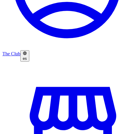
The Club
es