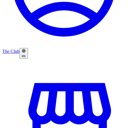
The Club
es