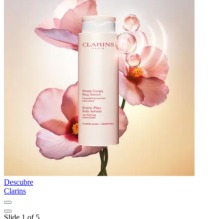
Descubre
D
Clarins
L
Slide 1 of 5