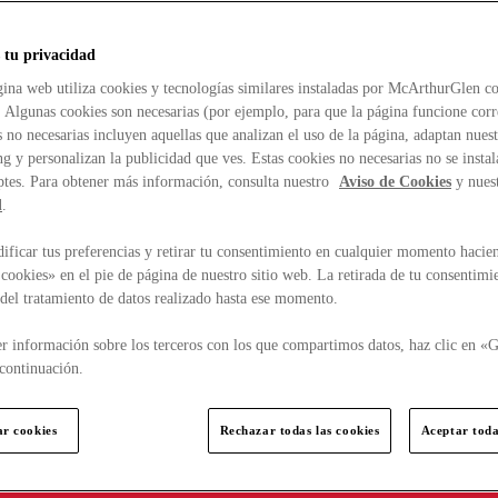
 tu privacidad
ina web utiliza cookies y tecnologías similares instaladas por McArthurGlen co
. Algunas cookies son necesarias (por ejemplo, para que la página funcione cor
 no necesarias incluyen aquellas que analizan el uso de la página, adaptan nue
g y personalizan la publicidad que ves. Estas cookies no necesarias no se insta
ptes. Para obtener más información, consulta nuestro
Aviso de Cookies
y nues
d
.
ficar tus preferencias y retirar tu consentimiento en cualquier momento hacien
cookies» en el pie de página de nuestro sitio web. La retirada de tu consentimi
d del tratamiento de datos realizado hasta ese momento.
r información sobre los terceros con los que compartimos datos, haz clic en «G
continuación.
ar cookies
Rechazar todas las cookies
Aceptar toda