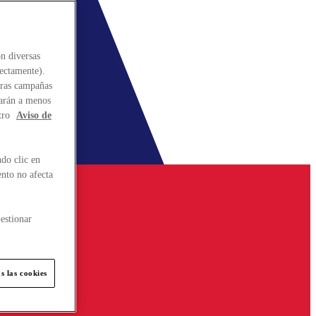
n diversas
rectamente).
stras campañas
larán a menos
tro
Aviso de
do clic en
ento no afecta
estionar
s las cookies