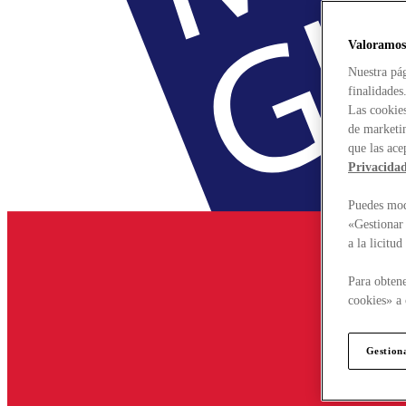
Valoramos
Nuestra pág
finalidades
Las cookies
de marketin
que las ace
Privacida
Puedes modi
«Gestionar 
a la licitu
Para obtene
cookies» a 
Gestion