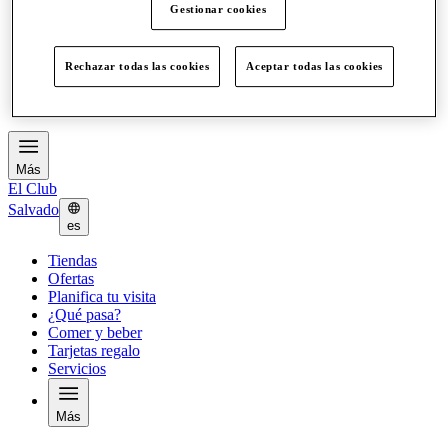
Gestionar cookies
Ofertas
Planifica tu visita
¿Qué pasa?
Rechazar todas las cookies
Aceptar todas las cookies
Comer y beber
Tarjetas regalo
Servicios
Más
El Club
Salvado
es
Tiendas
Ofertas
Planifica tu visita
¿Qué pasa?
Comer y beber
Tarjetas regalo
Servicios
Más