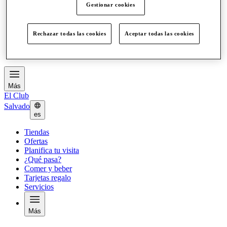
Gestionar cookies
Ofertas
Planifica tu visita
¿Qué pasa?
Rechazar todas las cookies
Aceptar todas las cookies
Comer y beber
Tarjetas regalo
Servicios
Más
El Club
Salvado
es
Tiendas
Ofertas
Planifica tu visita
¿Qué pasa?
Comer y beber
Tarjetas regalo
Servicios
Más