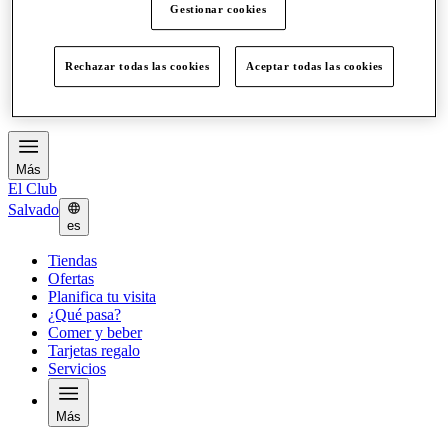
Gestionar cookies
Ofertas
Planifica tu visita
¿Qué pasa?
Rechazar todas las cookies
Aceptar todas las cookies
Comer y beber
Tarjetas regalo
Servicios
Más
El Club
Salvado
es
Tiendas
Ofertas
Planifica tu visita
¿Qué pasa?
Comer y beber
Tarjetas regalo
Servicios
Más