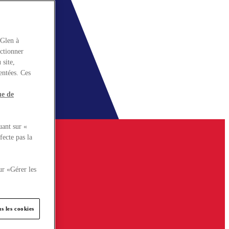
rGlen à
nctionner
 site,
entées. Ces
ue de
uant sur «
fecte pas la
ur «Gérer les
s les cookies