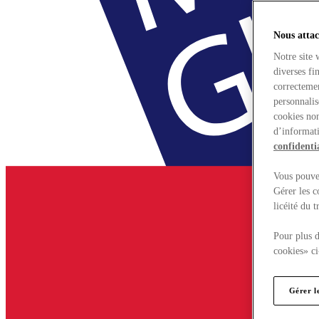
Nous attac
Notre site 
diverses fi
correctemen
personnalis
cookies non
d’informati
confidentia
Vous pouvez
Gérer les c
licéité du 
Pour plus d
cookies» ci
Gérer l