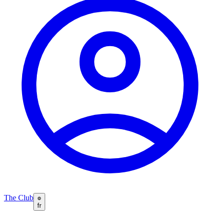
The Club
fr