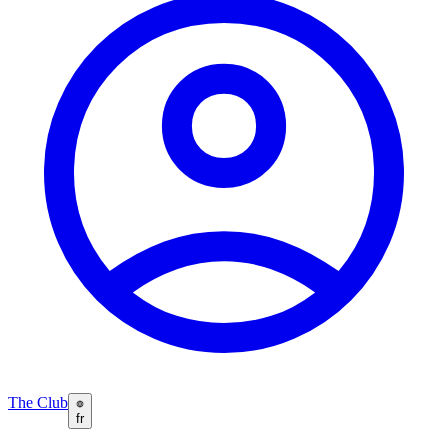
The Club
fr