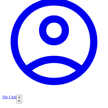
The Club
fr