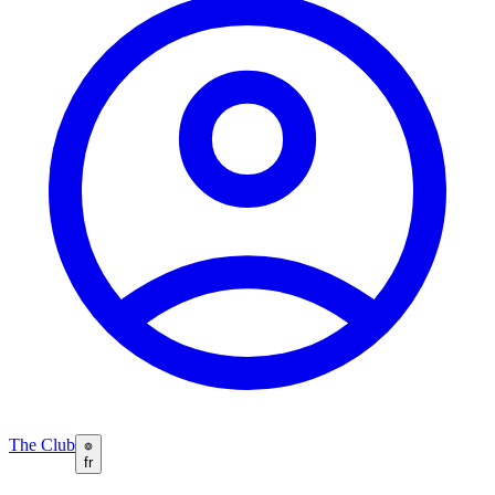
The Club
fr